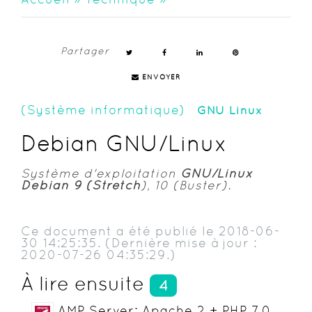
Partager
ENVOYER
(Système informatique)
GNU Linux
Debian GNU/Linux
Système d'exploitation
GNU/Linux
Debian 9 (Stretch
), 10 (Buster).
Ce document a été publié le 2018-06-
30 14:25:35. (Dernière mise à jour :
2020-07-26 04:35:29.)
À lire ensuite
4
AMP Server: Apache 2 + PHP 7.0