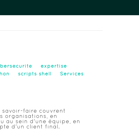
bersécurité
expertise
thon
scripts shell
Services
 savoir-faire couvrent
s organisations, en
u au sein d'une équipe, en
e d'un client final.