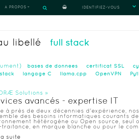
À PROPOS
IDENTIFIEZ-VOUS
u libellé
full stack
cument)
bases de données
certificat SSL
cy
 stack
langage C
llama.cpp
OpenVPN
Py
H
ORÆ Solutions
»
vices avancés - expertise IT
e à près de deux décennies d'expérience, nos
semble des besoins informatiques courants de
ronnement hétérogène ou Open source, seul o
-traitance, en marque blanche ou pour le compt
la suite