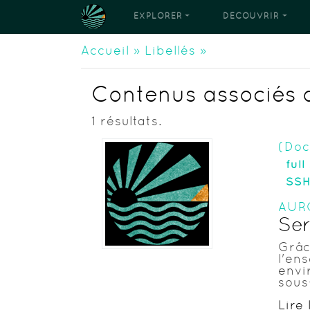
EXPLORER
DÉCOUVRIR
Accueil
»
Libellés
»
Contenus associés a
1 résultats.
(Do
full
SS
AUR
Ser
Grâc
l'en
envi
sous
Lire 